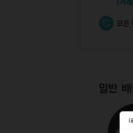
(거래
모든
일반 
(