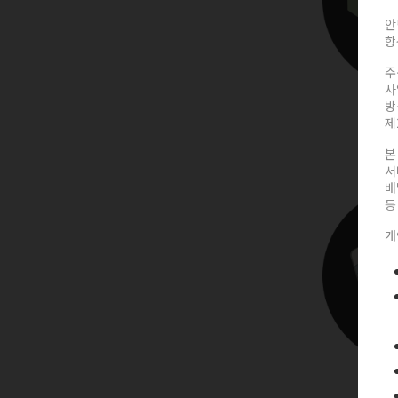
안
항
주
사
방
제
(
본
서
배
등
개