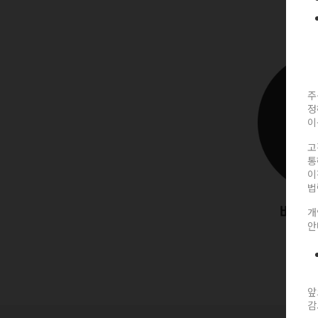
주
정
이
고
통
이
법
개
안
앞
감