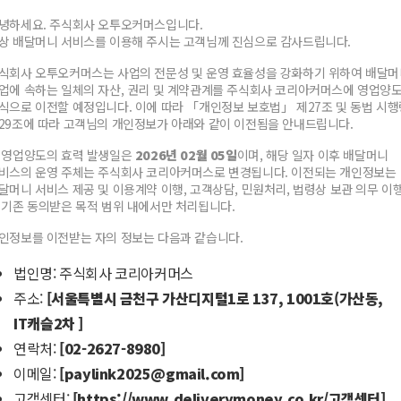
녕하세요. 주식회사 오투오커머스입니다.
상 배달머니 서비스를 이용해 주시는 고객님께 진심으로 감사드립니다.
식회사 오투오커머스는 사업의 전문성 및 운영 효율성을 강화하기 위하여 배달머
업에 속하는 일체의 자산, 권리 및 계약관계를 주식회사 코리아커머스에 영업양
식으로 이전할 예정입니다. 이에 따라 「개인정보 보호법」 제27조 및 동법 시행
29조에 따라 고객님의 개인정보가 아래와 같이 이전됨을 안내드립니다.
공지사항) 만나플러스 가맹점 이용안내
 영업양도의 효력 발생일은
2026년 02월 05일
이며, 해당 일자 이후 배달머니
비스의 운영 주체는 주식회사 코리아커머스로 변경됩니다. 이전되는 개인정보는
달머니 서비스 제공 및 이용계약 이행, 고객상담, 민원처리, 법령상 보관 의무 이
 기존 동의받은 목적 범위 내에서만 처리됩니다.
안녕하세요 배달머니 입니다.
인정보를 이전받는 자의 정보는 다음과 같습니다.
법인명: 주식회사 코리아커머스
배달대행사인 만나플러스의 내부
주소:
[서울특별시 금천구 가산디지털1로 137, 1001호(가산동,
사정으로 인하여 만나플러스를
IT캐슬2차 ]
이용하는 가맹점은
8월22일부터 건당
연락처:
[02-2627-8980]
결제한도가 100,000원으로 제한
이메일:
[paylink2025@gmail.com]
됩니다.
고객센터:
[https://www.deliverymoney.co.kr/고객센터]