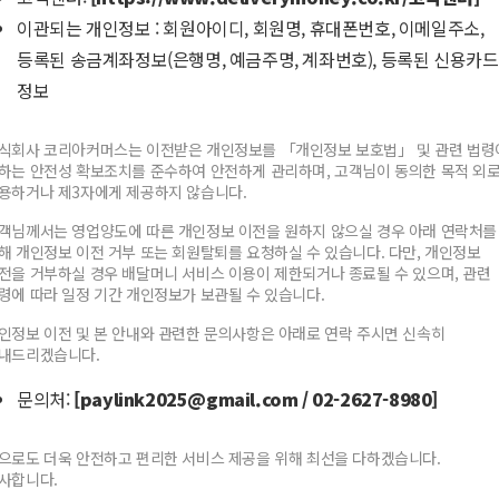
이관되는 개인정보 : 회원아이디, 회원명, 휴대폰번호, 이메일주소,
향후 만나플러스의 내부 사정이
등록된 송금계좌정보(은행명, 예금주명, 계좌번호), 등록된 신용카드
개선되지 않는 경우 만나플러스를
정보
이용하는 가맹점은
즉시 배달머니
포인트 결제/충전/송금이 차단
될 수
식회사 코리아커머스는 이전받은 개인정보를 「개인정보 보호법」 및 관련 법령
있으니 만나플러스 이용 고객님의
하는 안전성 확보조치를 준수하여 안전하게 관리하며, 고객님이 동의한 목적 외
용하거나 제3자에게 제공하지 않습니다.
각별한 주의를 부탁드립니다.
객님께서는 영업양도에 따른 개인정보 이전을 원하지 않으실 경우 아래 연락처를
해 개인정보 이전 거부 또는 회원탈퇴를 요청하실 수 있습니다. 다만, 개인정보
감사합니다.
전을 거부하실 경우 배달머니 서비스 이용이 제한되거나 종료될 수 있으며, 관련
령에 따라 일정 기간 개인정보가 보관될 수 있습니다.
인정보 이전 및 본 안내와 관련한 문의사항은 아래로 연락 주시면 신속히
내드리겠습니다.
문의처:
[paylink2025@gmail.com / 02-2627-8980]
으로도 더욱 안전하고 편리한 서비스 제공을 위해 최선을 다하겠습니다.
사합니다.