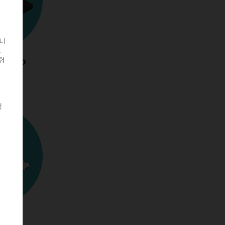
니
도
령
×
행