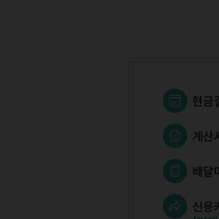
현금
계산
배달
신용